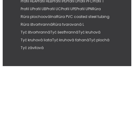
Profil HEA
Profil HEB
Profil IPE
Profil L
Profil PFC
Profil T
Profil U
Profil UB
Profil UC
Profil UPE
Profil UPN
Rúra
Rúra plochooválna
Rúra PVC coated steel tubing
Rúra štvorhranná
Rúra tvarovaná L
Tyč štvorhranná
Tyč šesťhranná
Tyč kruhová
Tyč kruhová liata
Tyč kruhová ťahaná
Tyč plochá
Tyč závitová
Copyright © 2026
IMC Slovakia, s.r.o.
| Internetové stránky od
Pitmedia