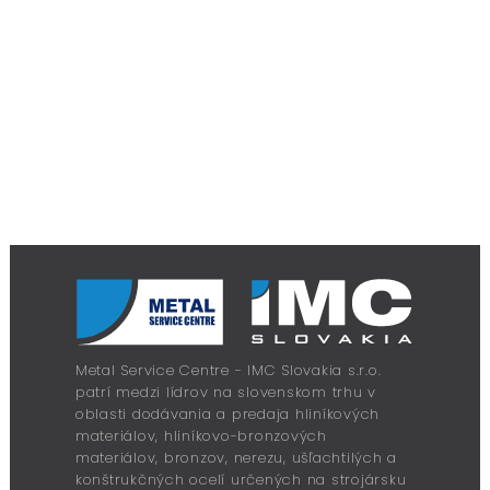
Metal Service Centre - IMC Slovakia s.r.o.
patrí medzi lídrov na slovenskom trhu v
oblasti dodávania a predaja hliníkových
materiálov, hliníkovo-bronzových
materiálov, bronzov, nerezu, ušľachtilých a
konštrukčných ocelí určených na strojársku