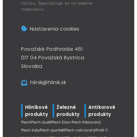
výrobu. Špecializuje sa na delenie
materiálov.
Nastavenia cookies
Považské Podhradie 461
017 04 Považská Bystrica
Slovakia
hlinik@hlinik.sk
Hliníkové
Železné
Antikorové
produkty
produkty
produkty
Plech
Plech duett
Plech Elox+
Plech frézovaný
Plech liaty
Plech quintett
Plech valcovaný
Profil C