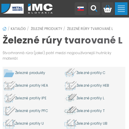
Hliníkové plechy Elox+
Hliníkové plechy valcované
Hliníkové tyče štvorhranné
Hliníkové tyče kruhové
Hliníkové tyče kruhové ťahané
Železné rúry tvarované L
Železné tyče štvorhranné
Antikorové rúry plochooválne
Antikorové tyče štvorhranné
Antikorové tyče kruhové
Antikorové tyče závitové
Hliníkové plechy duett
Hliníkové plechy frézované
Hliníkové plechy quintett
Hliníkové rúry štvorhranné
Hliníkové tyče šesťhranné
Hliníkové tyče kruhové liate
Železné rúry štvorhranné
Železné tyče šesťhranné
Antikorové rúry štvorhranné
Antikorové tyče šesťhranné
Antikorové tyče ploché
KATALÓG
ŽELEZNÉ PRODUKTY
ŽELEZNÉ RÚRY TVAROVANÉ L
Železné rúry tvarované L
Štvorhranná rúra (jakel) patrí medzi najpoužívanejší hutnícky
materiál.
Železné produkty
Železné profily C
Železné profily HEA
Železné profily HEB
Železné profily IPE
Železné profily L
Železné profily PFC
Železné profily T
Železné profily U
Železné profily UB