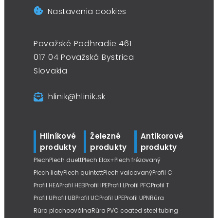
Nastavenia cookies
Považské Podhradie 461
017 04 Považská Bystrica
Slovakia
hlinik@hlinik.sk
Hliníkové
Železné
Antikorové
produkty
produkty
produkty
Plech
Plech duett
Plech Elox+
Plech frézovaný
Plech liaty
Plech quintett
Plech valcovaný
Profil C
Profil HEA
Profil HEB
Profil IPE
Profil L
Profil PFC
Profil T
Profil U
Profil UB
Profil UC
Profil UPE
Profil UPN
Rúra
Rúra plochooválna
Rúra PVC coated steel tubing