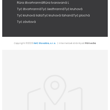
Rúra štvorhranná
Rúra tvarovaná L
Tyč štvorhranná
Tyč šesťhranná
Tyč kruhová
Tyč kruhová liata
Tyč kruhová ťahaná
Tyč plochá
Tyč závitová
Copyright © 2026
IMC Slovakia, s.r.o.
| Internetové stránky od
Pitmedia