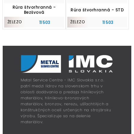
Rúra štvorhranná -
Rúra štvorhranná - STD
Bezšvová
ŽELEZO
ŽELEZO
11 503
11 503
Metal Service Centre - IMC Slovakia s.r.o.
patrí medzi lídrov na slovenskom trhu v
oblasti dodávania a predaja hliníkových
materiálov, hliníkovo-bronzových
materiálov, bronzov, nerezu, ušľachtilých a
konštrukčných ocelí určených na strojársku
výrobu. Špecializuje sa na delenie
materiálov.