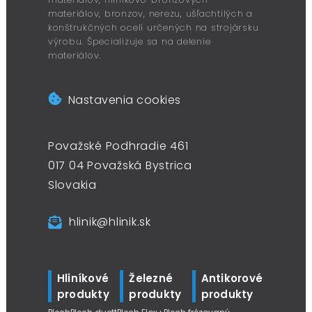
materiálov, bronzov, nerezu, ušľachtilých a
konštrukčných ocelí určených na strojársku
výrobu. Špecializuje sa na delenie
materiálov.
Nastavenia cookies
Považské Podhradie 461
017 04 Považská Bystrica
Slovakia
hlinik@hlinik.sk
Hliníkové
Železné
Antikorové
produkty
produkty
produkty