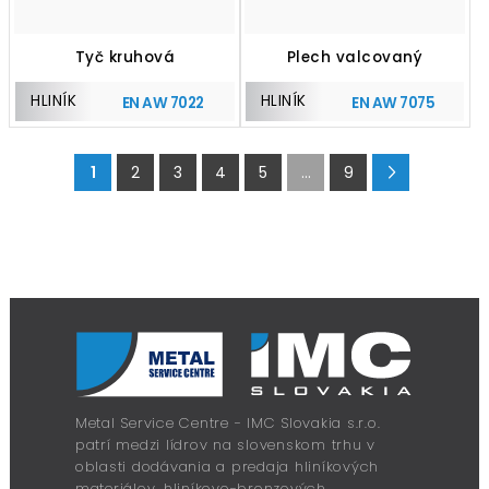
Tyč kruhová
Plech valcovaný
HLINÍK
HLINÍK
EN AW 7022
EN AW 7075
1
2
3
4
5
...
9
Metal Service Centre - IMC Slovakia s.r.o.
patrí medzi lídrov na slovenskom trhu v
oblasti dodávania a predaja hliníkových
materiálov, hliníkovo-bronzových