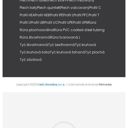
Plech
Plech duett
Plech Elox+
Plech frézovaný
Plech liaty
Plech quintett
Plech valcovaný
Profil C
Profil HEA
Profil HEB
Profil IPE
Profil L
Profil PFC
Profil T
Profil U
Profil UB
Profil UC
Profil UPE
Profil UPN
Rúra
Rúra plochooválna
Rúra PVC coated steel tubing
Rúra štvorhranná
Rúra tvarovaná L
Tyč štvorhranná
Tyč šesťhranná
Tyč kruhová
Tyč kruhová liata
Tyč kruhová ťahaná
Tyč plochá
Tyč závitová
Copyright © 2026
IMC Slovakia, s.r.o.
| Internetové stránky od
Pitmedia