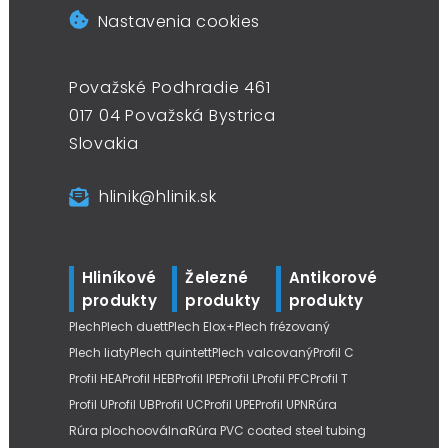
Nastavenia cookies
Považské Podhradie 461
017 04 Považská Bystrica
Slovakia
hlinik@hlinik.sk
Hliníkové
Železné
Antikorové
produkty
produkty
produkty
Plech
Plech duett
Plech Elox+
Plech frézovaný
Plech liaty
Plech quintett
Plech valcovaný
Profil C
Profil HEA
Profil HEB
Profil IPE
Profil L
Profil PFC
Profil T
Profil U
Profil UB
Profil UC
Profil UPE
Profil UPN
Rúra
Rúra plochooválna
Rúra PVC coated steel tubing