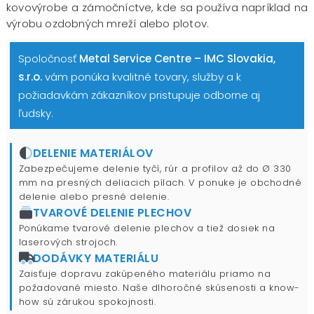
kovovýrobe a zámočníctve, kde sa používa napríklad na
výrobu ozdobných mreží alebo plotov.
Spoločnosť
Metal Service Centre – IMC Slovakia,
s.r.o.
vám ponúka kvalitné tovary, služby a k
požiadavkám zákazníkov pristupuje odborne aj
ľudsky.
DELENIE MATERIÁLOV
Zabezpečujeme delenie tyčí, rúr a profilov až do Ø 330
mm na presných deliacich pílach. V ponuke je obchodné
delenie alebo presné delenie.
TVAROVÉ DELENIE PLECHOV
Ponúkame tvarové delenie plechov a tiež dosiek na
laserových strojoch.
DODÁVKY MATERIÁLU
Zaisťuje dopravu zakúpeného materiálu priamo na
požadované miesto. Naše dlhoročné skúsenosti a know-
how sú zárukou spokojnosti.