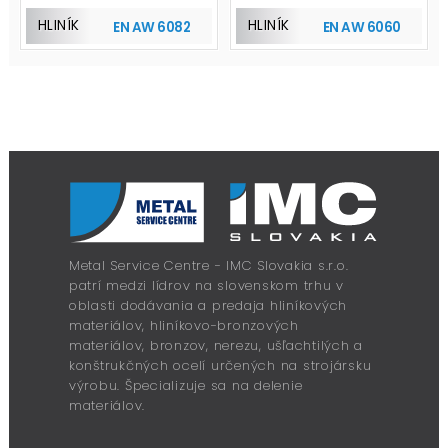
HLINÍK
HLINÍK
EN AW 6082
EN AW 6060
Metal Service Centre - IMC Slovakia s.r.o.
patrí medzi lídrov na slovenskom trhu v
oblasti dodávania a predaja hliníkových
materiálov, hliníkovo-bronzových
materiálov, bronzov, nerezu, ušľachtilých a
konštrukčných ocelí určených na strojársku
výrobu. Špecializuje sa na delenie
materiálov.