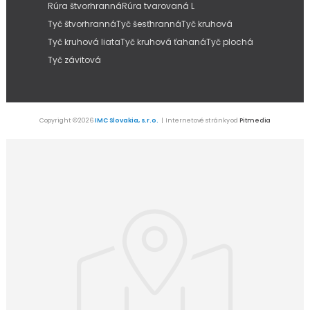
Rúra štvorhranná
Rúra tvarovaná L
Tyč štvorhranná
Tyč šesťhranná
Tyč kruhová
Tyč kruhová liata
Tyč kruhová ťahaná
Tyč plochá
Tyč závitová
Copyright © 2026
IMC Slovakia, s.r.o.
| Internetové stránky od
Pitmedia