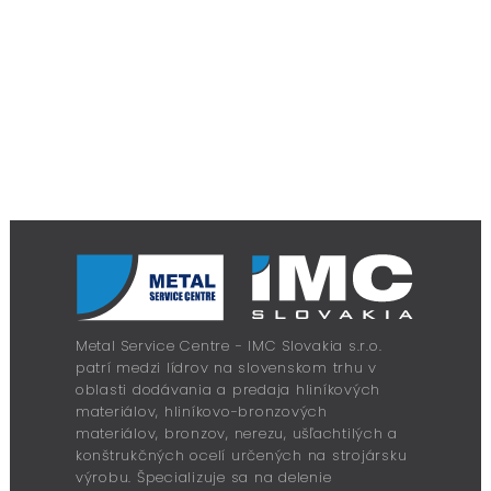
Metal Service Centre - IMC Slovakia s.r.o.
patrí medzi lídrov na slovenskom trhu v
oblasti dodávania a predaja hliníkových
materiálov, hliníkovo-bronzových
materiálov, bronzov, nerezu, ušľachtilých a
konštrukčných ocelí určených na strojársku
výrobu. Špecializuje sa na delenie