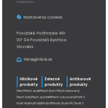
materiálov.
Nastavenia cookies
Považské Podhradie 461
017 04 Považská Bystrica
Slovakia
hlinik@hlinik.sk
Hliníkové
Železné
Antikorové
produkty
produkty
produkty
Plech
Plech duett
Plech Elox+
Plech frézovaný
Plech liaty
Plech quintett
Plech valcovaný
Profil C
Profil HEA
Profil HEB
Profil IPE
Profil L
Profil PFC
Profil T