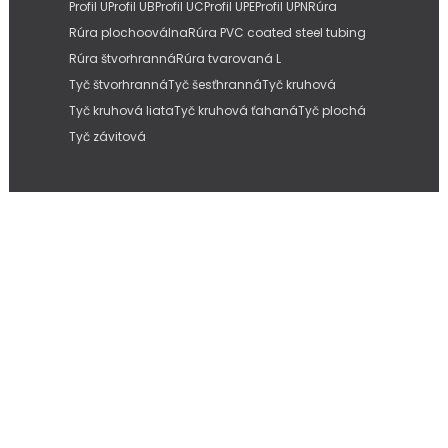
Profil U
Profil UB
Profil UC
Profil UPE
Profil UPN
Rúra
Rúra plochooválna
Rúra PVC coated steel tubing
Rúra štvorhranná
Rúra tvarovaná L
Tyč štvorhranná
Tyč šesťhranná
Tyč kruhová
Tyč kruhová liata
Tyč kruhová ťahaná
Tyč plochá
Tyč závitová
Copyright © 2026
IMC Slovakia, s.r.o.
| Internetové stránky od
Pitmedia