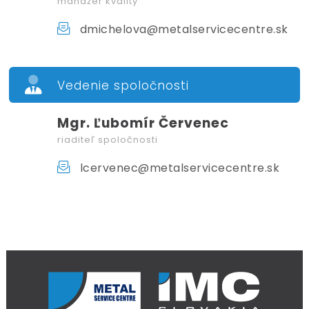
manažér kvality
dmichelova@metalservicecentre.sk
Vedenie spoločnosti
Mgr. Ľubomír Červenec
riaditeľ spoločnosti
lcervenec@metalservicecentre.sk