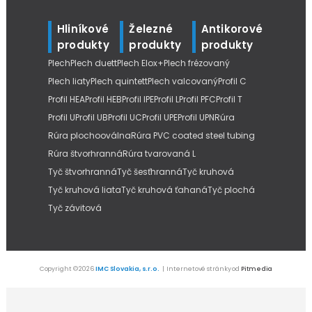
Hliníkové
Železné
Antikorové
produkty
produkty
produkty
Plech
Plech duett
Plech Elox+
Plech frézovaný
Plech liaty
Plech quintett
Plech valcovaný
Profil C
Profil HEA
Profil HEB
Profil IPE
Profil L
Profil PFC
Profil T
Profil U
Profil UB
Profil UC
Profil UPE
Profil UPN
Rúra
Rúra plochooválna
Rúra PVC coated steel tubing
Rúra štvorhranná
Rúra tvarovaná L
Tyč štvorhranná
Tyč šesťhranná
Tyč kruhová
Tyč kruhová liata
Tyč kruhová ťahaná
Tyč plochá
Tyč závitová
Copyright © 2026
IMC Slovakia, s.r.o.
| Internetové stránky od
Pitmedia