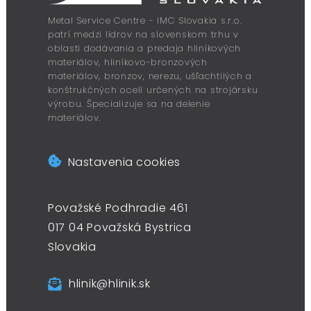
Metal Service Centre - IMC Slovakia s.r.o.
patrí medzi lídrov na slovenskom trhu v
oblasti dodávania a predaja hliníkových
materiálov, hliníkovo-bronzových
materiálov, bronzov, nerezu, ušľachtilých a
konštrukčných ocelí určených na strojársku
výrobu. Špecializuje sa na delenie
materiálov.
Nastavenia cookies
Považské Podhradie 461
017 04 Považská Bystrica
Slovakia
hlinik@hlinik.sk