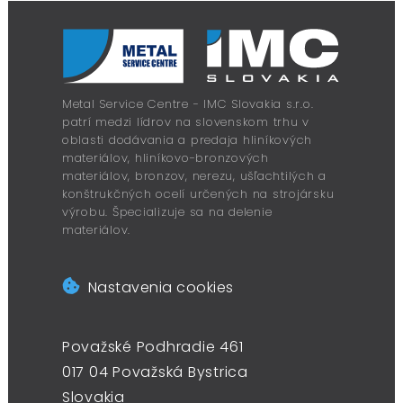
Metal Service Centre - IMC Slovakia s.r.o.
patrí medzi lídrov na slovenskom trhu v
oblasti dodávania a predaja hliníkových
materiálov, hliníkovo-bronzových
materiálov, bronzov, nerezu, ušľachtilých a
konštrukčných ocelí určených na strojársku
výrobu. Špecializuje sa na delenie
materiálov.
Nastavenia cookies
Považské Podhradie 461
017 04 Považská Bystrica
Slovakia