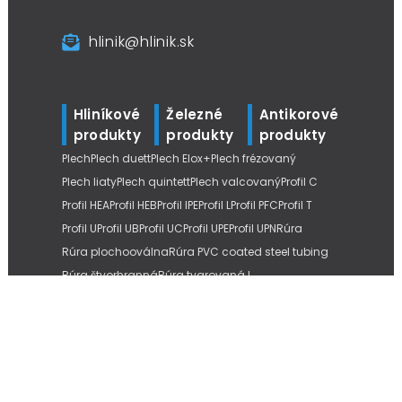
hlinik@hlinik.sk
Hliníkové
Železné
Antikorové
produkty
produkty
produkty
Plech
Plech duett
Plech Elox+
Plech frézovaný
Plech liaty
Plech quintett
Plech valcovaný
Profil C
Profil HEA
Profil HEB
Profil IPE
Profil L
Profil PFC
Profil T
Profil U
Profil UB
Profil UC
Profil UPE
Profil UPN
Rúra
Rúra plochooválna
Rúra PVC coated steel tubing
Rúra štvorhranná
Rúra tvarovaná L
Tyč štvorhranná
Tyč šesťhranná
Tyč kruhová
Tyč kruhová liata
Tyč kruhová ťahaná
Tyč plochá
Tyč závitová