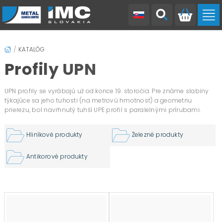
Hliníkové plechy Elox+
Hliníkové plechy valcované
Hliníkové tyče štvorhranné
Hliníkové tyče kruhové
Hliníkové tyče kruhové ťahané
Železné rúry tvarované L
Železné tyče štvorhranné
Antikorové rúry plochooválne
Antikorové tyče štvorhranné
Antikorové tyče kruhové
Antikorové tyče závitové
Hliníkové plechy duett
Hliníkové plechy frézované
Hliníkové plechy quintett
Hliníkové rúry štvorhranné
Hliníkové tyče šesťhranné
Hliníkové tyče kruhové liate
Železné rúry štvorhranné
Železné tyče šesťhranné
Antikorové rúry štvorhranné
Antikorové tyče šesťhranné
Antikorové tyče ploché
KATALÓG
Profily UPN
UPN profily se vyrábajú už od konce 19. storočia. Pre známe slabiny
týkajúce sa jeho tuhosti (na metrovú hmotnosť) a geometriu
prierezu, bol navrhnutý tuhší UPE profil s paralelnými prírubami.
Hliníkové produkty
Železné produkty
Antikorové produkty