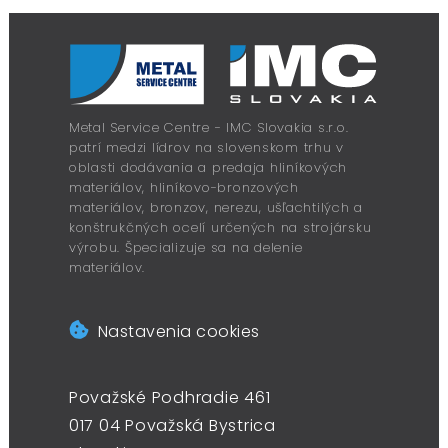
Metal Service Centre - IMC Slovakia s.r.o.
patrí medzi lídrov na slovenskom trhu v
oblasti dodávania a predaja hliníkových
materiálov, hliníkovo-bronzových
materiálov, bronzov, nerezu, ušľachtilých a
konštrukčných ocelí určených na strojársku
výrobu. Špecializuje sa na delenie
materiálov.
Nastavenia cookies
Považské Podhradie 461
017 04 Považská Bystrica