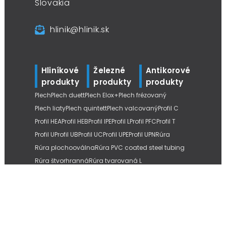
Slovakia
hlinik@hlinik.sk
Hliníkové
Železné
Antikorové
produkty
produkty
produkty
Plech
Plech duett
Plech Elox+
Plech frézovaný
Plech liaty
Plech quintett
Plech valcovaný
Profil C
Profil HEA
Profil HEB
Profil IPE
Profil L
Profil PFC
Profil T
Profil U
Profil UB
Profil UC
Profil UPE
Profil UPN
Rúra
Rúra plochooválna
Rúra PVC coated steel tubing
Rúra štvorhranná
Rúra tvarovaná L
Tyč štvorhranná
Tyč šesťhranná
Tyč kruhová
Tyč kruhová liata
Tyč kruhová ťahaná
Tyč plochá
Tyč závitová