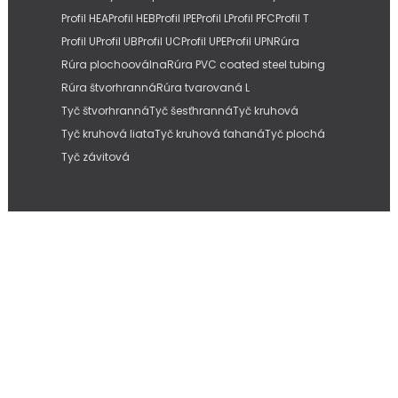
Profil HEA
Profil HEB
Profil IPE
Profil L
Profil PFC
Profil T
Profil U
Profil UB
Profil UC
Profil UPE
Profil UPN
Rúra
Rúra plochooválna
Rúra PVC coated steel tubing
Rúra štvorhranná
Rúra tvarovaná L
Tyč štvorhranná
Tyč šesťhranná
Tyč kruhová
Tyč kruhová liata
Tyč kruhová ťahaná
Tyč plochá
Tyč závitová
Copyright © 2026
IMC Slovakia, s.r.o.
| Internetové stránky od
Pitmedia