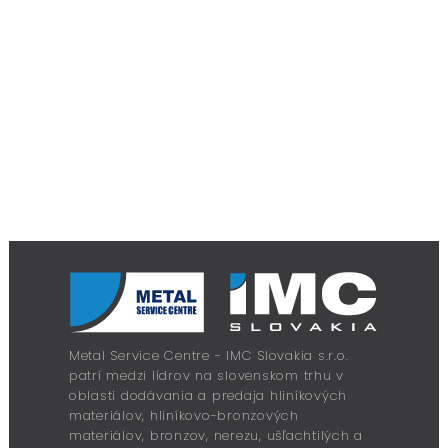
Metal Service Centre - IMC Slovakia s.r.o.
patrí medzi lídrov na slovenskom trhu v
oblasti dodávania a predaja hliníkových
materiálov, hliníkovo-bronzových
materiálov, bronzov, nerezu, ušľachtilých a