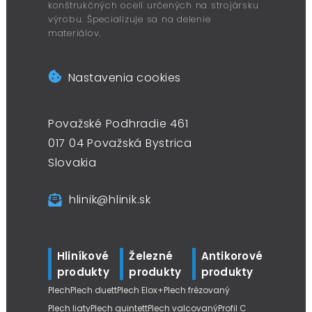
konštrukčných ocelí určených na strojársku
výrobu. Špecializuje sa na delenie
materiálov.
Nastavenia cookies
Považské Podhradie 461
017 04 Považská Bystrica
Slovakia
hlinik@hlinik.sk
Hliníkové
Železné
Antikorové
produkty
produkty
produkty
Plech
Plech duett
Plech Elox+
Plech frézovaný
Plech liaty
Plech quintett
Plech valcovaný
Profil C