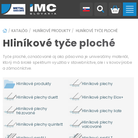
Hliníkové plechy Elox+
Hliníkové plechy valcované
Hliníkové tyče štvorhranné
Hliníkové tyče kruhové
Hliníkové tyče kruhové ťahané
Železné rúry tvarované L
Železné tyče štvorhranné
Antikorové rúry plochooválne
Antikorové tyče štvorhranné
Antikorové tyče kruhové
Antikorové tyče závitové
Hliníkové plechy duett
Hliníkové plechy frézované
Hliníkové plechy quintett
Hliníkové rúry štvorhranné
Hliníkové tyče šesťhranné
Hliníkové tyče kruhové liate
Železné rúry štvorhranné
Železné tyče šesťhranné
Antikorové rúry štvorhranné
Antikorové tyče šesťhranné
Antikorové tyče ploché
KATALÓG
HLINÍKOVÉ PRODUKTY
HLINÍKOVÉ TYČE PLOCHÉ
Hliníkové tyče ploché
Tyče ploché, označované aj ako pásovina je univerzálny materiál,
ktorý má široké spektrum využitia v stavebníctve, ale i v kovovýrobe
a zámočníctve.
Hliníkové produkty
Hliníkové plechy
Hliníkové plechy duett
Hliníkové plechy Elox+
Hliníkové plechy
Hliníkové plechy liate
frézované
Hliníkové plechy
Hliníkové plechy quintett
valcované
Hliníkový profil L
Hliníkový profil T