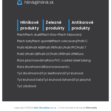
hlinik@hlinik.sk
Hliníkové
Železné
Antikorové
produkty
produkty
produkty
Plech
Plech duett
Plech Elox+
Plech frézovaný
Plech liaty
Plech quintett
Plech valcovaný
Profil C
Profil HEA
Profil HEB
Profil IPE
Profil L
Profil PFC
Profil T
Profil U
Profil UB
Profil UC
Profil UPE
Profil UPN
Rúra
Rúra plochooválna
Rúra PVC coated steel tubing
Rúra štvorhranná
Rúra tvarovaná L
Tyč štvorhranná
Tyč šesťhranná
Tyč kruhová
Tyč kruhová liata
Tyč kruhová ťahaná
Tyč plochá
Tyč závitová
Copyright © 2026
IMC Slovakia, s.r.o.
| Internetové stránky od
Pitmedia