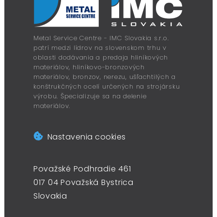
Metal Service Centre - IMC Slovakia s.r.o.
patrí medzi lídrov na slovenskom trhu v
oblasti dodávania a predaja hliníkových
materiálov, hliníkovo-bronzových
materiálov, bronzov, nerezu, ušľachtilých a
konštrukčných ocelí určených na strojársku
výrobu. Špecializuje sa na delenie
materiálov.
Nastavenia cookies
Považské Podhradie 461
017 04 Považská Bystrica
Slovakia