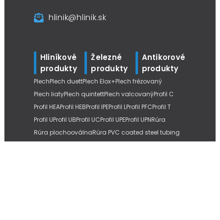
hlinik@hlinik.sk
Hliníkové
Železné
Antikorové
produkty
produkty
produkty
Plech
Plech duett
Plech Elox+
Plech frézovaný
Plech liaty
Plech quintett
Plech valcovaný
Profil C
Profil HEA
Profil HEB
Profil IPE
Profil L
Profil PFC
Profil T
Profil U
Profil UB
Profil UC
Profil UPE
Profil UPN
Rúra
Rúra plochooválna
Rúra PVC coated steel tubing
Rúra štvorhranná
Rúra tvarovaná L
Tyč štvorhranná
Tyč šesťhranná
Tyč kruhová
Tyč kruhová liata
Tyč kruhová ťahaná
Tyč plochá
Tyč závitová