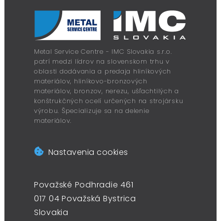
Metal Service Centre - IMC Slovakia s.r.o.
patrí medzi lídrov na slovenskom trhu v
oblasti dodávania a predaja hliníkových
materiálov, hliníkovo-bronzových
materiálov, bronzov, nerezu, ušľachtilých a
konštrukčných ocelí určených na strojársku
výrobu. Špecializuje sa na delenie
materiálov.
Nastavenia cookies
Považské Podhradie 461
017 04 Považská Bystrica
Slovakia