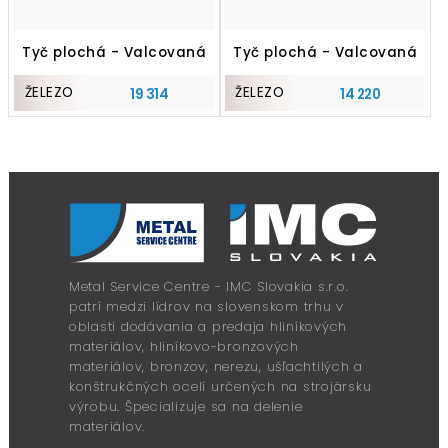
Tyč plochá - Valcovaná
Tyč plochá - Valcovaná
ŽELEZO
ŽELEZO
19 314
14 220
Metal Service Centre - IMC Slovakia s.r.o.
patrí medzi lídrov na slovenskom trhu v
oblasti dodávania a predaja hliníkových
materiálov, hliníkovo-bronzových
materiálov, bronzov, nerezu, ušľachtilých a
konštrukčných ocelí určených na strojársku
výrobu. Špecializuje sa na delenie
materiálov.