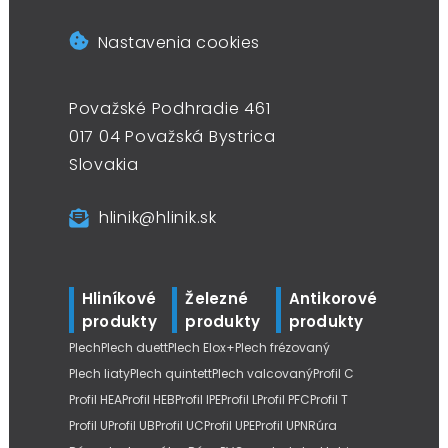
Nastavenia cookies
Považské Podhradie 461
017 04 Považská Bystrica
Slovakia
hlinik@hlinik.sk
Hliníkové
Železné
Antikorové
produkty
produkty
produkty
Plech
Plech duett
Plech Elox+
Plech frézovaný
Plech liaty
Plech quintett
Plech valcovaný
Profil C
Profil HEA
Profil HEB
Profil IPE
Profil L
Profil PFC
Profil T
Profil U
Profil UB
Profil UC
Profil UPE
Profil UPN
Rúra