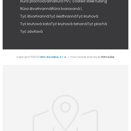
Rúra plochooválna
Rúra PVC coated steel tubing
Rúra štvorhranná
Rúra tvarovaná L
Tyč štvorhranná
Tyč šesťhranná
Tyč kruhová
Tyč kruhová liata
Tyč kruhová ťahaná
Tyč plochá
Tyč závitová
Copyright © 2026
IMC Slovakia, s.r.o.
| Internetové stránky od
Pitmedia