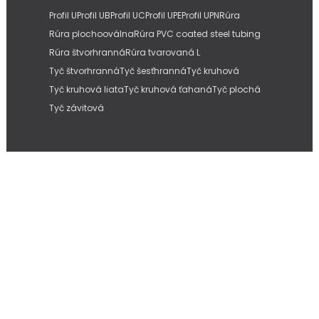
Profil U
Profil UB
Profil UC
Profil UPE
Profil UPN
Rúra
Rúra plochooválna
Rúra PVC coated steel tubing
Rúra štvorhranná
Rúra tvarovaná L
Tyč štvorhranná
Tyč šesťhranná
Tyč kruhová
Tyč kruhová liata
Tyč kruhová ťahaná
Tyč plochá
Tyč závitová
Copyright © 2026
IMC Slovakia, s.r.o.
| Internetové stránky od
Pitmedia