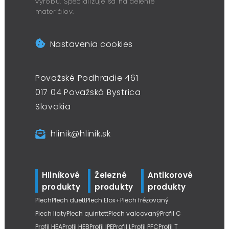
výrobu. Špecializuje sa na delenie
materiálov.
Nastavenia cookies
Považské Podhradie 461
017 04 Považská Bystrica
Slovakia
hlinik@hlinik.sk
Hliníkové
Železné
Antikorové
produkty
produkty
produkty
Plech
Plech duett
Plech Elox+
Plech frézovaný
Plech liaty
Plech quintett
Plech valcovaný
Profil C
Profil HEA
Profil HEB
Profil IPE
Profil L
Profil PFC
Profil T