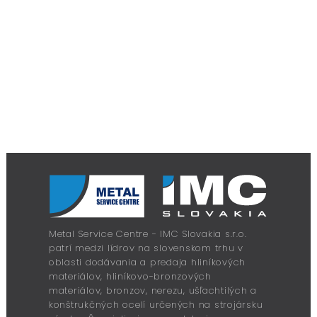
Metal Service Centre - IMC Slovakia s.r.o.
patrí medzi lídrov na slovenskom trhu v
oblasti dodávania a predaja hliníkových
materiálov, hliníkovo-bronzových
materiálov, bronzov, nerezu, ušľachtilých a
konštrukčných ocelí určených na strojársku