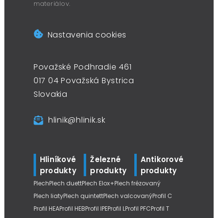
materiálov.
Nastavenia cookies
Považské Podhradie 461
017 04 Považská Bystrica
Slovakia
hlinik@hlinik.sk
Hliníkové
Železné
Antikorové
produkty
produkty
produkty
Plech
Plech duett
Plech Elox+
Plech frézovaný
Plech liaty
Plech quintett
Plech valcovaný
Profil C
Profil HEA
Profil HEB
Profil IPE
Profil L
Profil PFC
Profil T