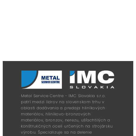
Metal Service Centre - IMC Slovakia s.r.o.
patrí medzi lídrov na slovenskom trhu v
oblasti dodávania a predaja hliníkových
materiálov, hliníkovo-bronzových
materiálov, bronzov, nerezu, ušľachtilých a
konštrukčných ocelí určených na strojársku
výrobu. Špecializuje sa na delenie