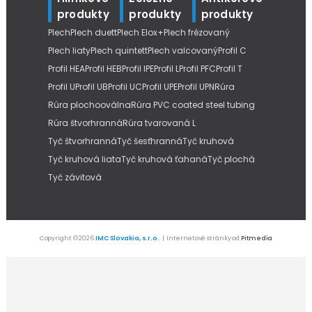
produkty
produkty
produkty
Plech
Plech duett
Plech Elox+
Plech frézovaný
Plech liaty
Plech quintett
Plech valcovaný
Profil C
Profil HEA
Profil HEB
Profil IPE
Profil L
Profil PFC
Profil T
Profil U
Profil UB
Profil UC
Profil UPE
Profil UPN
Rúra
Rúra plochooválna
Rúra PVC coated steel tubing
Rúra štvorhranná
Rúra tvarovaná L
Tyč štvorhranná
Tyč šesťhranná
Tyč kruhová
Tyč kruhová liata
Tyč kruhová ťahaná
Tyč plochá
Tyč závitová
Copyright © 2026
IMC Slovakia, s.r.o.
| Internetové stránky od
Pitmedia