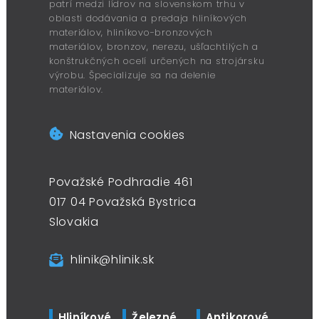
patrí medzi lídrov na slovenskom trhu v
oblasti dodávania a predaja hliníkových
materiálov, hliníkovo-bronzových
materiálov, bronzov, nerezu, ušľachtilých a
konštrukčných ocelí určených na strojársku
výrobu. Špecializuje sa na delenie
materiálov.
Nastavenia cookies
Považské Podhradie 461
017 04 Považská Bystrica
Slovakia
hlinik@hlinik.sk
Hliníkové
Železné
Antikorové