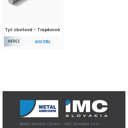
Tyč závitová - Trapézová
NEREZ
AISI 316L
Metal Service Centre - IMC Slovakia s.r.o.