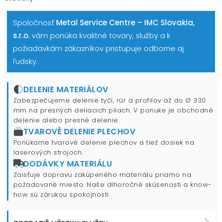
Spoločnosť
Metal Service Centre – IMC Slovakia,
s.r.o.
vám ponúka kvalitné tovary, služby a k
požiadavkám zákazníkov pristupuje odborne aj
ľudsky.
DELENIE MATERIÁLOV
Zabezpečujeme delenie tyčí, rúr a profilov až do Ø 330
mm na presných deliacich pílach. V ponuke je obchodné
delenie alebo presné delenie.
TVAROVÉ DELENIE PLECHOV
Ponúkame tvarové delenie plechov a tiež dosiek na
laserových strojoch.
DODÁVKY MATERIÁLU
Zaisťuje dopravu zakúpeného materiálu priamo na
požadované miesto. Naše dlhoročné skúsenosti a know-
how sú zárukou spokojnosti.