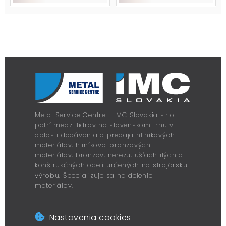
Metal Service Centre - IMC Slovakia s.r.o.
patrí medzi lídrov na slovenskom trhu v
oblasti dodávania a predaja hliníkových
materiálov, hliníkovo-bronzových
materiálov, bronzov, nerezu, ušľachtilých a
konštrukčných ocelí určených na strojársku
výrobu. Špecializuje sa na delenie
materiálov.
Nastavenia cookies