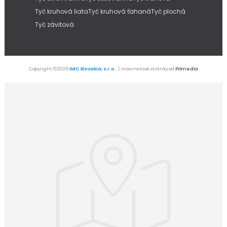
Tyč kruhová liata
Tyč kruhová ťahaná
Tyč plochá
Tyč závitová
Copyright © 2026
IMC Slovakia, s.r.o.
| Internetové stránky od
Pitmedia