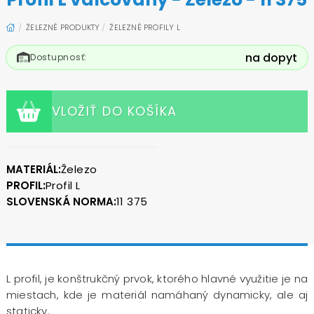
ŽELEZNÉ PRODUKTY
ŽELEZNÉ PROFILY L
na dopyt
Dostupnosť:
VLOŽIŤ DO KOŠÍKA
MATERIÁL:
Železo
PROFIL:
Profil L
SLOVENSKÁ NORMA:
11 375
L profil, je konštrukčný prvok, ktorého hlavné využitie je na
miestach, kde je materiál namáhaný dynamicky, ale aj
staticky.