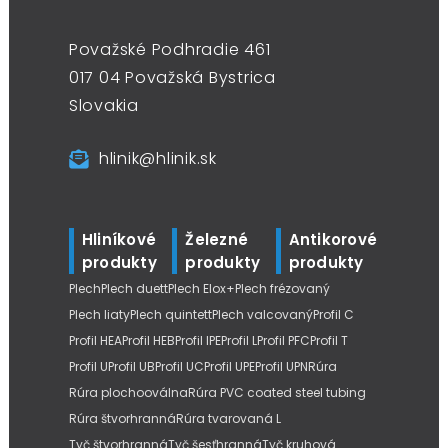
Považské Podhradie 461
017 04 Považská Bystrica
Slovakia
hlinik@hlinik.sk
Hliníkové
Železné
Antikorové
produkty
produkty
produkty
Plech
Plech duett
Plech Elox+
Plech frézovaný
Plech liaty
Plech quintett
Plech valcovaný
Profil C
Profil HEA
Profil HEB
Profil IPE
Profil L
Profil PFC
Profil T
Profil U
Profil UB
Profil UC
Profil UPE
Profil UPN
Rúra
Rúra plochooválna
Rúra PVC coated steel tubing
Rúra štvorhranná
Rúra tvarovaná L
Tyč štvorhranná
Tyč šesťhranná
Tyč kruhová