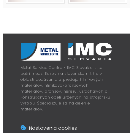
Metal Service Centre - IMC Slovakia s.r.o.
patrí medzi lídrov na slovenskom trhu v
oblasti dodávania a predaja hliníkových
materiálov, hliníkovo-bronzových
materiálov, bronzov, nerezu, ušľachtilých a
konštrukčných ocelí určených na strojársku
výrobu. Špecializuje sa na delenie
materiálov.
Nastavenia cookies