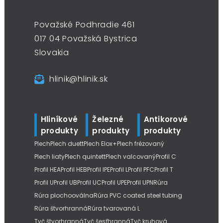
Považské Podhradie 461
017 04 Považská Bystrica
Slovakia
hlinik@hlinik.sk
Hliníkové
Železné
Antikorové
produkty
produkty
produkty
Plech
Plech duett
Plech Elox+
Plech frézovaný
Plech liaty
Plech quintett
Plech valcovaný
Profil C
Profil HEA
Profil HEB
Profil IPE
Profil L
Profil PFC
Profil T
Profil U
Profil UB
Profil UC
Profil UPE
Profil UPN
Rúra
Rúra plochooválna
Rúra PVC coated steel tubing
Rúra štvorhranná
Rúra tvarovaná L
Tyč štvorhranná
Tyč šesťhranná
Tyč kruhová