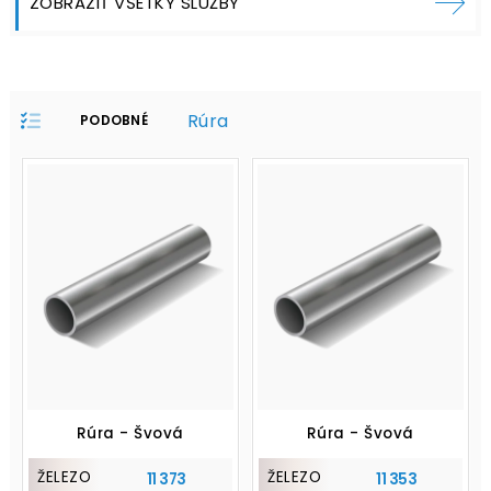
ZOBRAZIŤ VŠETKY SLUŽBY
Rúra
PODOBNÉ
PRODUKTY V
PROFILE:
Rúra - Švová
Rúra - Švová
ŽELEZO
ŽELEZO
11 373
11 353