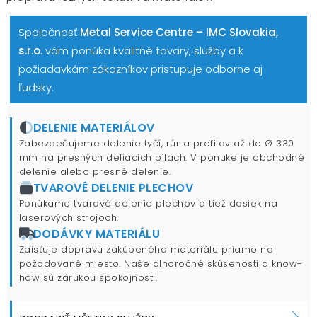
Spoločnosť
Metal Service Centre – IMC Slovakia,
s.r.o.
vám ponúka kvalitné tovary, služby a k
požiadavkám zákazníkov pristupuje odborne aj
ľudsky.
DELENIE MATERIÁLOV
Zabezpečujeme delenie tyčí, rúr a profilov až do Ø 330
mm na presných deliacich pílach. V ponuke je obchodné
delenie alebo presné delenie.
TVAROVÉ DELENIE PLECHOV
Ponúkame tvarové delenie plechov a tiež dosiek na
laserových strojoch.
DODÁVKY MATERIÁLU
Zaisťuje dopravu zakúpeného materiálu priamo na
požadované miesto. Naše dlhoročné skúsenosti a know-
how sú zárukou spokojnosti.