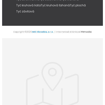
Tyč kruhová liata
Tyč kruhová ťahaná
Tyč plochá
Tyč závitová
Copyright © 2026
IMC Slovakia, s.r.o.
| Internetové stránky od
Pitmedia