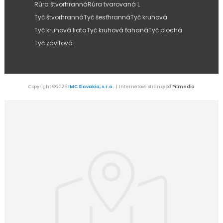
Rúra štvorhranná
Rúra tvarovaná L
Tyč štvorhranná
Tyč šesťhranná
Tyč kruhová
Tyč kruhová liata
Tyč kruhová ťahaná
Tyč plochá
Tyč závitová
Copyright © 2026
IMC Slovakia, s.r.o.
| Internetové stránky od
Pitmedia