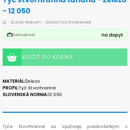
- 12 050
ŽELEZNÉ PRODUKTY
ŽELEZNÉ TYČE ŠTVORHRANNÉ
na dopyt
Dostupnosť:
VLOŽIŤ DO KOŠÍKA
MATERIÁL:
Železo
PROFIL:
Tyč štvorhranná
SLOVENSKÁ NORMA:
12 050
Tyče štvorhranné sa využívajú predovšetkým v