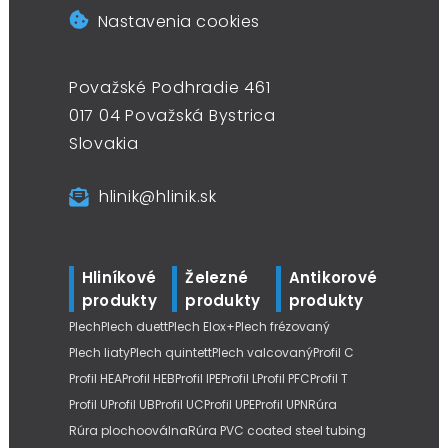
Nastavenia cookies
Považské Podhradie 461
017 04 Považská Bystrica
Slovakia
hlinik@hlinik.sk
Hliníkové
Železné
Antikorové
produkty
produkty
produkty
Plech
Plech duett
Plech Elox+
Plech frézovaný
Plech liaty
Plech quintett
Plech valcovaný
Profil C
Profil HEA
Profil HEB
Profil IPE
Profil L
Profil PFC
Profil T
Profil U
Profil UB
Profil UC
Profil UPE
Profil UPN
Rúra
Rúra plochooválna
Rúra PVC coated steel tubing