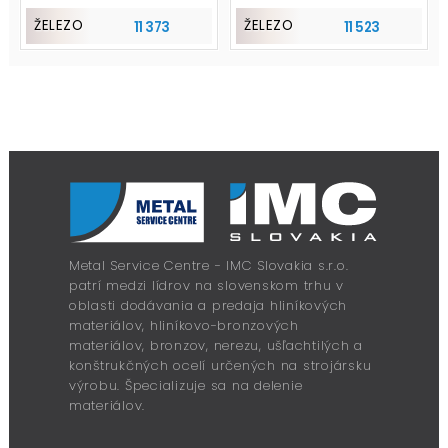
ŽELEZO
ŽELEZO
11 373
11 523
Metal Service Centre - IMC Slovakia s.r.o.
patrí medzi lídrov na slovenskom trhu v
oblasti dodávania a predaja hliníkových
materiálov, hliníkovo-bronzových
materiálov, bronzov, nerezu, ušľachtilých a
konštrukčných ocelí určených na strojársku
výrobu. Špecializuje sa na delenie
materiálov.