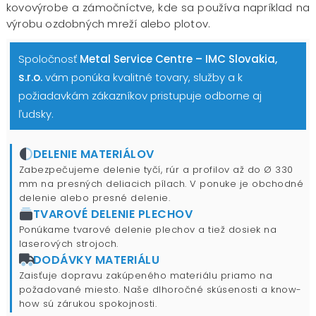
kovovýrobe a zámočníctve, kde sa používa napríklad na
výrobu ozdobných mreží alebo plotov.
Spoločnosť
Metal Service Centre – IMC Slovakia,
s.r.o.
vám ponúka kvalitné tovary, služby a k
požiadavkám zákazníkov pristupuje odborne aj
ľudsky.
DELENIE MATERIÁLOV
Zabezpečujeme delenie tyčí, rúr a profilov až do Ø 330
mm na presných deliacich pílach. V ponuke je obchodné
delenie alebo presné delenie.
TVAROVÉ DELENIE PLECHOV
Ponúkame tvarové delenie plechov a tiež dosiek na
laserových strojoch.
DODÁVKY MATERIÁLU
Zaisťuje dopravu zakúpeného materiálu priamo na
požadované miesto. Naše dlhoročné skúsenosti a know-
how sú zárukou spokojnosti.