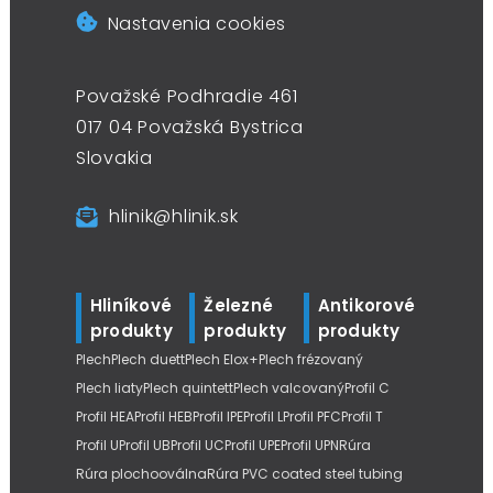
Nastavenia cookies
Považské Podhradie 461
017 04 Považská Bystrica
Slovakia
hlinik@hlinik.sk
Hliníkové
Železné
Antikorové
produkty
produkty
produkty
Plech
Plech duett
Plech Elox+
Plech frézovaný
Plech liaty
Plech quintett
Plech valcovaný
Profil C
Profil HEA
Profil HEB
Profil IPE
Profil L
Profil PFC
Profil T
Profil U
Profil UB
Profil UC
Profil UPE
Profil UPN
Rúra
Rúra plochooválna
Rúra PVC coated steel tubing