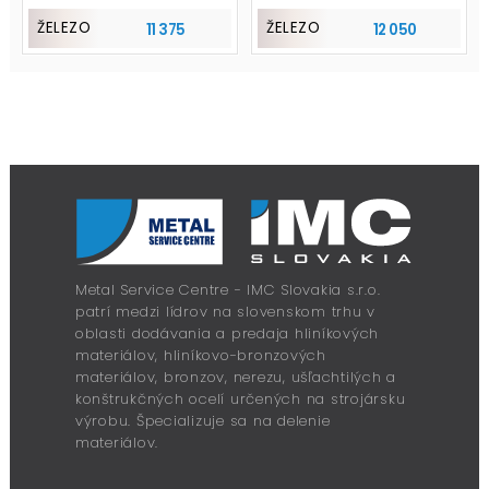
ŽELEZO
ŽELEZO
11 375
12 050
Metal Service Centre - IMC Slovakia s.r.o.
patrí medzi lídrov na slovenskom trhu v
oblasti dodávania a predaja hliníkových
materiálov, hliníkovo-bronzových
materiálov, bronzov, nerezu, ušľachtilých a
konštrukčných ocelí určených na strojársku
výrobu. Špecializuje sa na delenie
materiálov.