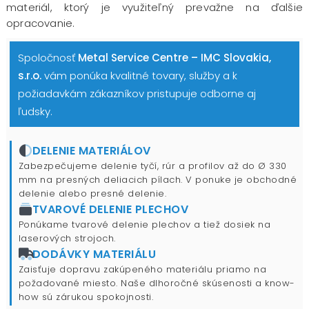
materiál, ktorý je využiteľný prevažne na ďalšie
opracovanie.
Spoločnosť
Metal Service Centre – IMC Slovakia,
s.r.o.
vám ponúka kvalitné tovary, služby a k
požiadavkám zákazníkov pristupuje odborne aj
ľudsky.
DELENIE MATERIÁLOV
Zabezpečujeme delenie tyčí, rúr a profilov až do Ø 330
mm na presných deliacich pílach. V ponuke je obchodné
delenie alebo presné delenie.
TVAROVÉ DELENIE PLECHOV
Ponúkame tvarové delenie plechov a tiež dosiek na
laserových strojoch.
DODÁVKY MATERIÁLU
Zaisťuje dopravu zakúpeného materiálu priamo na
požadované miesto. Naše dlhoročné skúsenosti a know-
how sú zárukou spokojnosti.