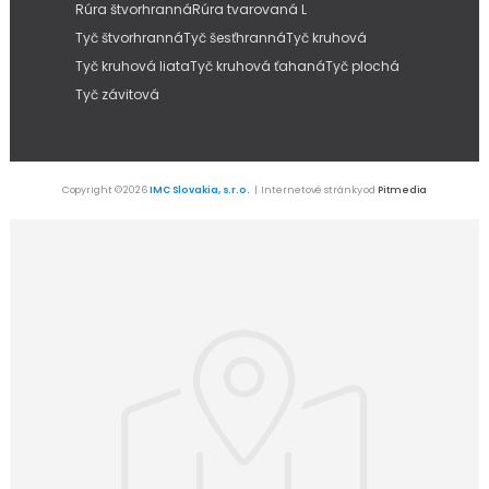
Rúra štvorhranná
Rúra tvarovaná L
Tyč štvorhranná
Tyč šesťhranná
Tyč kruhová
Tyč kruhová liata
Tyč kruhová ťahaná
Tyč plochá
Tyč závitová
Copyright © 2026
IMC Slovakia, s.r.o.
| Internetové stránky od
Pitmedia