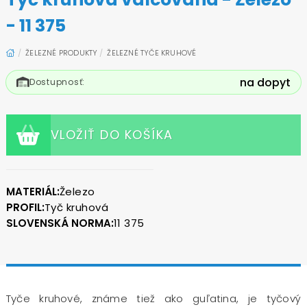
- 11 375
ŽELEZNÉ PRODUKTY
ŽELEZNÉ TYČE KRUHOVÉ
na dopyt
Dostupnosť:
VLOŽIŤ DO KOŠÍKA
MATERIÁL:
Železo
PROFIL:
Tyč kruhová
SLOVENSKÁ NORMA:
11 375
Tyče kruhové, známe tiež ako guľatina, je tyčový