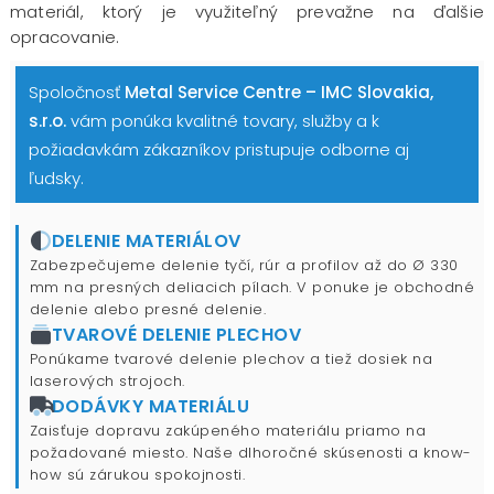
materiál, ktorý je využiteľný prevažne na ďalšie
opracovanie.
Spoločnosť
Metal Service Centre – IMC Slovakia,
s.r.o.
vám ponúka kvalitné tovary, služby a k
požiadavkám zákazníkov pristupuje odborne aj
ľudsky.
DELENIE MATERIÁLOV
Zabezpečujeme delenie tyčí, rúr a profilov až do Ø 330
mm na presných deliacich pílach. V ponuke je obchodné
delenie alebo presné delenie.
TVAROVÉ DELENIE PLECHOV
Ponúkame tvarové delenie plechov a tiež dosiek na
laserových strojoch.
DODÁVKY MATERIÁLU
Zaisťuje dopravu zakúpeného materiálu priamo na
požadované miesto. Naše dlhoročné skúsenosti a know-
how sú zárukou spokojnosti.