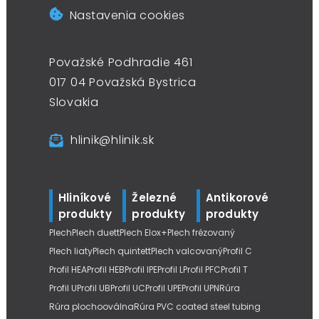
Nastavenia cookies
Považské Podhradie 461
017 04 Považská Bystrica
Slovakia
hlinik@hlinik.sk
Hliníkové
Železné
Antikorové
produkty
produkty
produkty
Plech
Plech duett
Plech Elox+
Plech frézovaný
Plech liaty
Plech quintett
Plech valcovaný
Profil C
Profil HEA
Profil HEB
Profil IPE
Profil L
Profil PFC
Profil T
Profil U
Profil UB
Profil UC
Profil UPE
Profil UPN
Rúra
Rúra plochooválna
Rúra PVC coated steel tubing