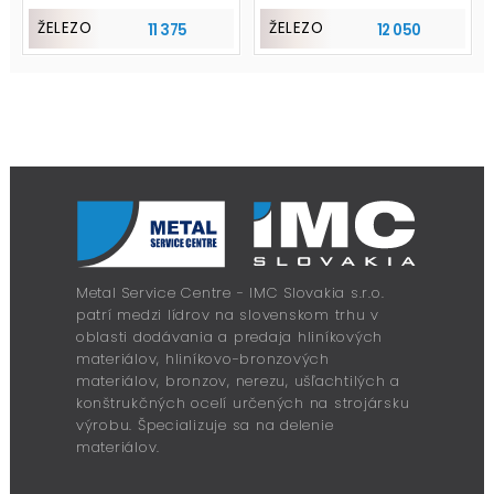
ŽELEZO
ŽELEZO
11 375
12 050
Metal Service Centre - IMC Slovakia s.r.o.
patrí medzi lídrov na slovenskom trhu v
oblasti dodávania a predaja hliníkových
materiálov, hliníkovo-bronzových
materiálov, bronzov, nerezu, ušľachtilých a
konštrukčných ocelí určených na strojársku
výrobu. Špecializuje sa na delenie
materiálov.