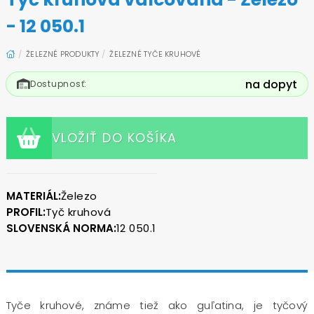
- 12 050.1
ŽELEZNÉ PRODUKTY
ŽELEZNÉ TYČE KRUHOVÉ
na dopyt
Dostupnosť:
VLOŽIŤ DO KOŠÍKA
MATERIÁL:
Železo
PROFIL:
Tyč kruhová
SLOVENSKÁ NORMA:
12 050.1
Tyče kruhové, známe tiež ako guľatina, je tyčový