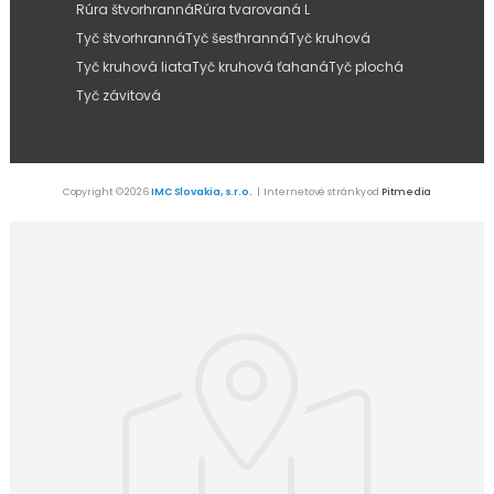
Rúra štvorhranná
Rúra tvarovaná L
Tyč štvorhranná
Tyč šesťhranná
Tyč kruhová
Tyč kruhová liata
Tyč kruhová ťahaná
Tyč plochá
Tyč závitová
Copyright © 2026
IMC Slovakia, s.r.o.
| Internetové stránky od
Pitmedia